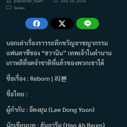
Post
Post
popseries_team
July 10, 2025
author:
published:
Post
Series
category:
บอกเล่าเรื่องราวระทึกขวัญอาชญากรรม
แฟนตาซีของ “ฮวานิน” เทพเจ้าในตำนาน
เกาหลีที่จดจำชาติที่แล้วของพวกเขาได้
ชื่อเรื่อง : Reborn | 리본
ชื่อไทย :
ผู้กำกับ : อีดงยุน (Lee Dong Yoon)
นักเขียนบท : ฮันอารึม (Han Ah Reum)