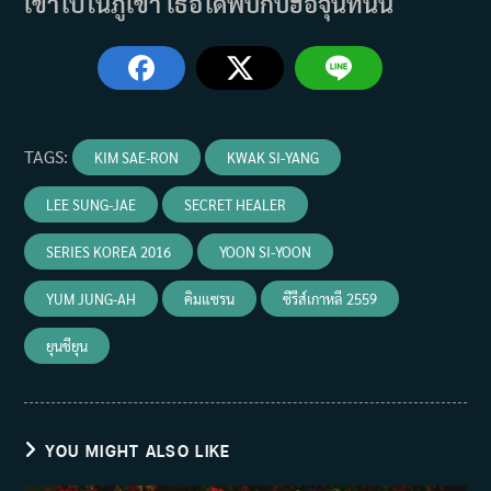
เข้าไปในภูเขา เธอได้พบกับฮอจุนที่นั่น
TAGS
:
KIM SAE-RON
KWAK SI-YANG
LEE SUNG-JAE
SECRET HEALER
SERIES KOREA 2016
YOON SI-YOON
YUM JUNG-AH
คิมแซรน
ซีรีส์เกาหลี 2559
ยุนชียุน
YOU MIGHT ALSO LIKE