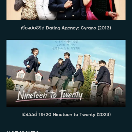
เรื่องย่อซีรีส์ Dating Agency: Cyrano (2013)
เรียลลิตี้ 19/20 Nineteen to Twenty (2023)