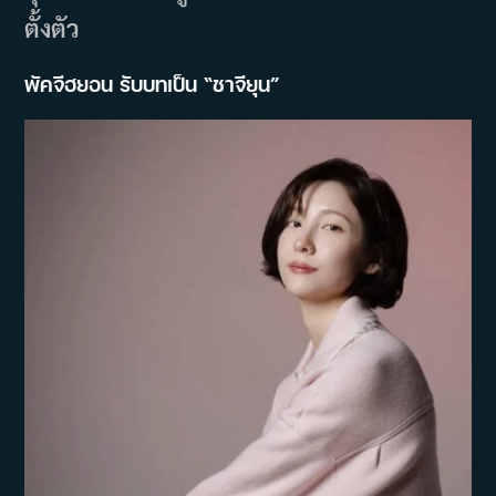
ตั้งตัว
พัคจีฮยอน รับบทเป็น “ชาจียุน”