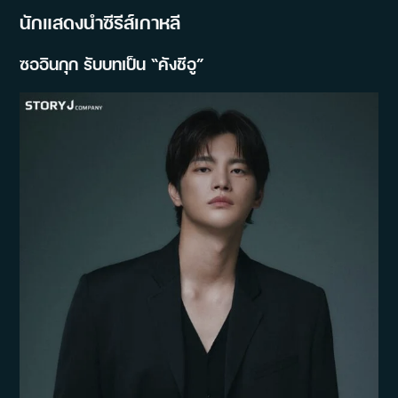
นักแสดงนำซีรีส์เกาหลี
ซออินกุก รับบทเป็น “คังชีอู”