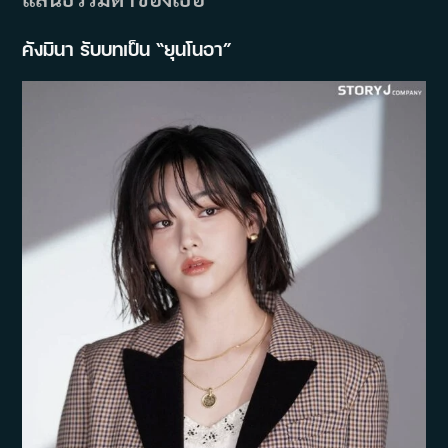
คังมินา รับบทเป็น “ยุนโนอา”