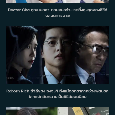
Doctor Cha คุณหมอชา ตอนจบสร้างเรตติ้งสูงสุดของซีรีส์
ตลอดการฉาย
Reborn Rich ซีรีส์ของ ซงจุงกิ ถึงแม้ออกอากาศช่วงฟุตบอล
โลกแต่กลับกลายเป็นซีรีส์ยอดนิยม