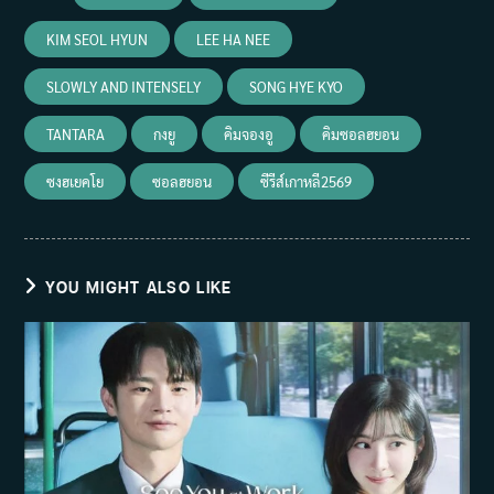
KIM SEOL HYUN
LEE HA NEE
SLOWLY AND INTENSELY
SONG HYE KYO
TANTARA
กงยู
คิมจองอู
คิมซอลฮยอน
ซงฮเยคโย
ซอลฮยอน
ซีรีส์เกาหลี2569
YOU MIGHT ALSO LIKE