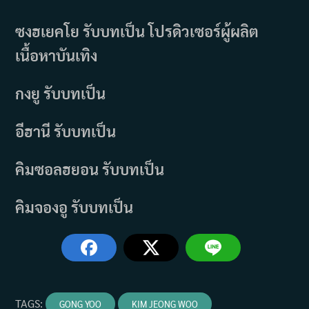
ซงฮเยคโย รับบทเป็น โปรดิวเซอร์ผู้ผลิต
เนื้อหาบันเทิง
กงยู รับบทเป็น
อีฮานี รับบทเป็น
คิมซอลฮยอน รับบทเป็น
คิมจองอู รับบทเป็น
TAGS
:
GONG YOO
KIM JEONG WOO