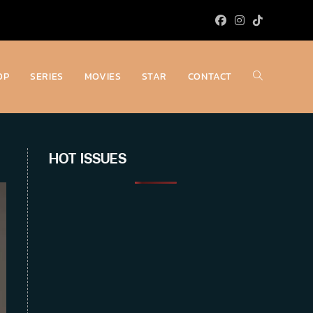
OP
SERIES
MOVIES
STAR
CONTACT
Toggle
website
HOT ISSUES
search