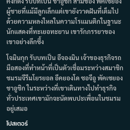
คังกีดง รับบทเป็น ชาอูชิก สามีของ พัคเซยอง
ผู้ชายที่แม้มีลูกเล็กแต่เขายังวาดฝันที่เต็มไป
ด้วยความหลงใหลในความโรแมนติกในฐานะ
นักแสดงที่ทะเยอทะยาน เขารักภรรยาของ
เขาอย่างลึกซึ้ง
โจมินกุก รับบทเป็น อีจองมิน เจ้าของธุรกิจรถ
มือสองที่ทำหน้าที่เป็นตัวเชื่อมระหว่างสมาชิก
ชมรมจีรีมโยรยอล อีคยองโด ซอจีอู พัคเซยอง
ชาอูชิก ในระหว่างที่เขาเดินทางไปทำธุรกิจ
ทั่วประเทศเขามักจะนัดพบปะเพื่อนในชมรม
อยู่เสมอ
โปสเตอร์