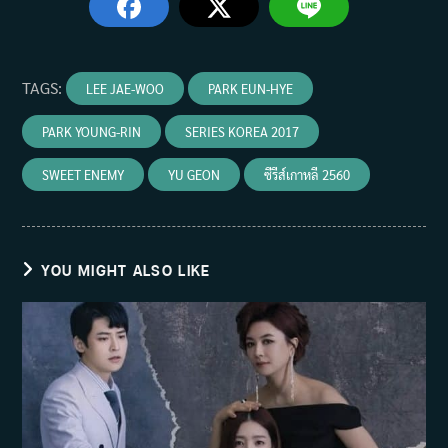
TAGS
:
LEE JAE-WOO
PARK EUN-HYE
PARK YOUNG-RIN
SERIES KOREA 2017
SWEET ENEMY
YU GEON
ซีรีส์เกาหลี 2560
YOU MIGHT ALSO LIKE