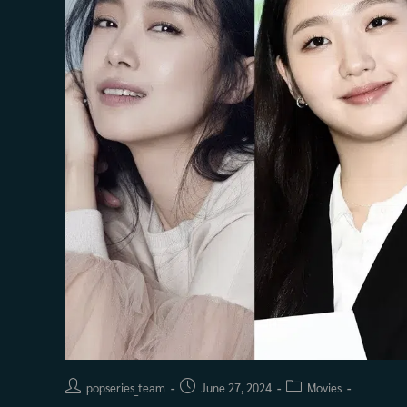
Post
Post
Post
popseries_team
June 27, 2024
Movies
author:
published:
category: