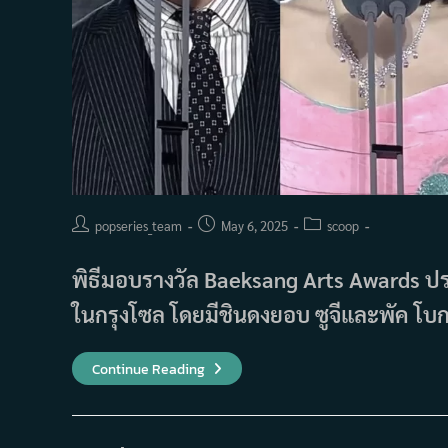
ยอน
(Jun
Ji-
Hyun)
Post
Post
Post
popseries_team
May 6, 2025
scoop
author:
published:
category:
พิธีมอบรางวัล Baeksang Arts Awards ประจ
ในกรุงโซล โดยมีชินดงยอบ ซูจีและพัค โบ
ราย
Continue Reading
ชื่อ
ผู้
ชนะ
รางวัล
Baeksang