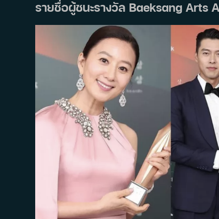
Arts
รายชื่อผู้ชนะรางวัล Baeksang Arts Aw
Awards
ครั้ง
ที่
61
ปี
2025