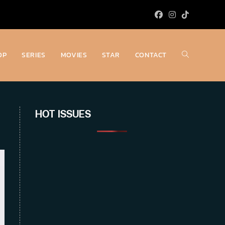
OP
SERIES
MOVIES
STAR
CONTACT
Toggle
website
HOT ISSUES
search