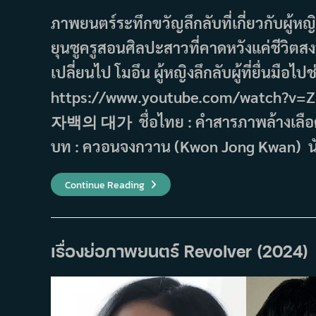
ภาพยนตร์ระทึกขวัญลึกลับที่เกี่ยวกับผู้ห
ยุนซูครูสอนศิลปะสาวที่คาดหวังแค่ชีวิตสงบ
เปลี่ยนไป โมอึน ผู้หญิงลึกลับผู้ที่ยื่นมือไ
https://www.youtube.com/watch?v=ZHh_K
자백의 대가 ชื่อไทย : คำสารภาพล้างเลือด ผ
บท : ควอนจงกวาน (Kwon Jong Kwan) 
เรื่อง
Continue Reading
ย่อ
ภาพยนตร์
The
Price
Of
Confession
เรื่องย่อภาพยนตร์ Revolver (2024)
คำ
สารภาพ
ล้าง
เลือด
(2025)