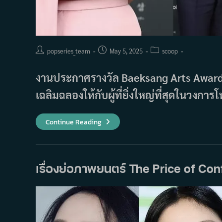
Post
Post
Post
popseries_team
May 5, 2025
scoop
author:
published:
category:
งานประกาศรางวัล Baeksang Arts Awards ครั
เฉลิมฉลองให้กับผู้ที่ยิ่งใหญ่ที่สุดในวงการ
ราย
Continue Reading
ชื่อ
ผู้
ชนะ
รางวัล
Baeksang
Arts
เรื่องย่อภาพยนตร์ The Price of Co
Awards
ครั้ง
ที่
56