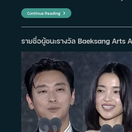
จี
Continue Reading
ชา
งอุค
(Ji
Chang-
Wook)
เผย
รายชื่อผู้ชนะรางวัล Baeksang Arts Aw
ความ
รู้สึก
การ
ร่วม
งาน
กับ
จอน
โด
ยอน
(Jeon
Do-
Yeon)
–
ซน
เย
จิน
(Son
Ye-
Jin)
–
จอน
จีฮ