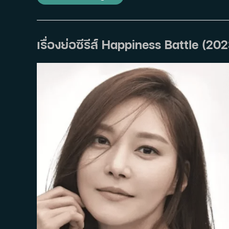
ซี
รีส์
Battle
For
Happiness
ความ
เรื่องย่อซีรีส์ Happiness Battle (20
สุข
เธอ
นั้น
ขอ
ฉัน
เถอะ
นะ
(2023)