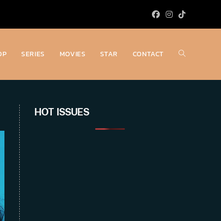
OP
SERIES
MOVIES
STAR
CONTACT
Toggle
website
HOT ISSUES
search