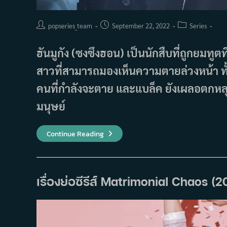
Post
Post
Post
popseries_team
September 22, 2022
Series
author:
published:
category:
ฮันมูกัง (ซงซึงฮอน) เป็นนักสืบที่ถูกยมทูตท
สาวที่สามารถมองเห็นความตายล่วงหน้า ทั
คนที่กำลังจะตาย และแบล็ค ยังเผลอตกหลุม
มนุษย์
เรื่อง
Continue Reading
ย่อ
ซี
รีส์
Black
(2017)
เรื่องย่อซีรีส์ Matrimonial Chaos (2