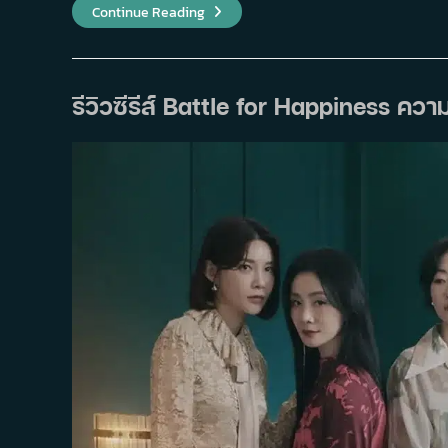
เรื่อง
Continue Reading
ย่อ
ซี
รีส์
My
Troublesome
Star
รีวิวซีรีส์ Battle for Happiness คว
ดา
รา
ตัว
ท็อป
ขอ
ป็อป
อีก
ครั้ง
(2025)