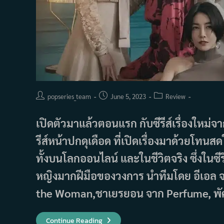
Post
Post
Post
popseries_team
June 5, 2023
Review
author:
published:
category:
เปิดตัวมาแล้วตอนแรก กับซีรีส์เรื่องใหม่จ
รีส์หน้าปกดุเดือด ที่เปิดเรื่องมาด้วยโทนส
ทั้งบนโลกออนไลน์ และในชีวิตจริง ซึ่งในซี
หญิงมากฝีมือของวงการ นำทีมโดย อีเอล 
the Woman,ชาเยรยอน จาก Perfume, พั
รีวิว
Continue Reading