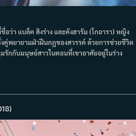
ี่ชื่อว่า แบล็ค สิงร่าง และคังฮารัม (โกอารา) หญิง
้งคู่พยายามฝ่าฝืนกฏของสวรรค์ ด้วยการช่วยชีวิต
รักกับมนุษย์สาวในตอนที่เขาอาศัยอยู่ในร่าง
018)