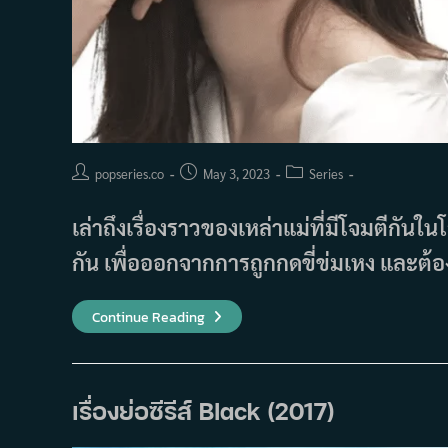
Post
Post
Post
popseries.co
May 3, 2023
Series
author:
published:
category:
เล่าถึงเรื่องราวของเหล่าแม่ที่มีโจมตีกันใ
กัน เพื่อออกจากการถูกกดขี่ข่มเหง และต้อ
เรื่อง
Continue Reading
ย่อ
ซี
รีส์
Happiness
Battle
(2023)
เรื่องย่อซีรีส์ Black (2017)