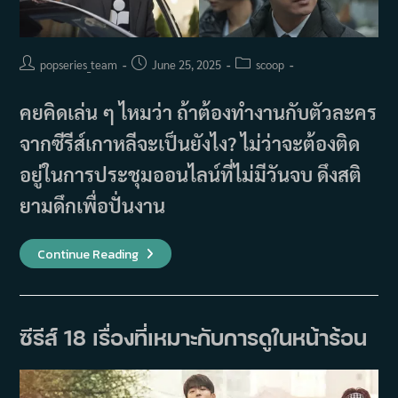
Post
Post
Post
popseries_team
June 25, 2025
scoop
author:
published:
category:
คยคิดเล่น ๆ ไหมว่า ถ้าต้องทำงานกับตัวละคร
จากซีรีส์เกาหลีจะเป็นยังไง? ไม่ว่าจะต้องติด
อยู่ในการประชุมออนไลน์ที่ไม่มีวันจบ ดึงสติ
ยามดึกเพื่อปั่นงาน
ชั่วโมง
Continue Reading
ทำงาน
กับ
เหล่า
พระเอก
ซี
รีส์
ซีรีส์ 18 เรื่องที่เหมาะกับการดูในหน้าร้อน
เกาหลี
ลอง
คิด
เล่นๆ
ว่า