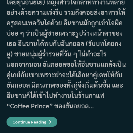
โดยยุนอึนฮเย) หญิงสาวใจกล้าที่ทำงานหลาย
อย่างด้วยความเร่งรีบ รวมถึงคอยส่งอาหารให้
ครูสอนเทควันโดด้วย อึนชานมักถูกเข้าใจผิด
บ่อย ๆ ว่าเป็นผู้ชายเพราะรูปร่างหน้าตาของ
เธอ อึนชานได้พบกับฮันกยอล (รับบทโดยกง
ยู) ชายหนุ่มผู้ร่ำรวยที่วัน ๆ ไม่ทำอะไร
นอกจากนอน ฮันกยอลขอให้อึนชานแกล้งเป็น
คู่เกย์กับเขาเพราะย่าจะได้เลิกหาคู่เดทให้กับ
ฮันกยอล มิตรภาพของทั้งคู่จึงเริ่มต้นขึ้น และ
อึนชานก็ได้เข้าไปทำงานในร้านกาแฟ
“Coffee Prince” ของฮันกยอล…
ซี
Continue Reading
รีส์
18