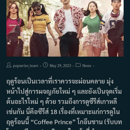
คุณ
อยาก
เป็น
เพื่อน
ร่วม
งาน
ของ
พระเอก
คน
ไหน?
Post
Post
Post
popseries_team
May 29, 2023
News
author:
published:
category:
ฤดูร้อนเป็นเวลาที่เราควรจะผ่อนคลาย มุ่ง
หน้าไปสู่การผจญภัยใหม่ ๆ และยังเป็นจุดเริ่ม
ต้นอะไรใหม่ ๆ ด้วย รวมถึงการดูซีรีส์เกาหลี
เช่นกัน นี่คือซีรีส์ 18 เรื่องที่เหมาะแก่การดูใน
ฤดูร้อนนี้ “Coffee Prince” โกอึนชาน (รับบท