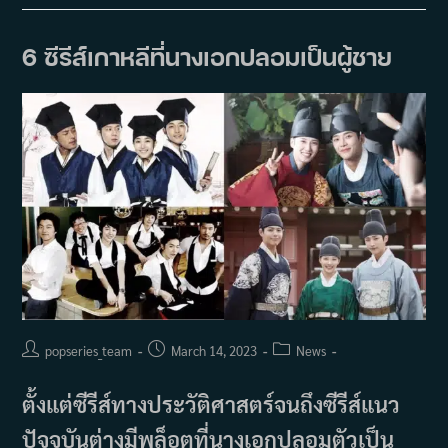
เรื่อง
ที่
เหมาะ
กับ
6 ซีรีส์เกาหลีที่นางเอกปลอมเป็นผู้ชาย
การ
ดู
ใน
หน้า
ร้อน
Post
Post
Post
popseries_team
March 14, 2023
News
author:
published:
category:
ตั้งแต่ซีรีส์ทางประวัติศาสตร์จนถึงซีรีส์แนว
ปัจจุบันต่างมีพล็อตที่นางเอกปลอมตัวเป็น