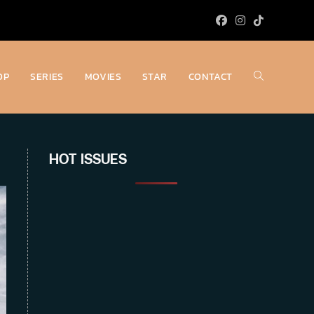
OP
SERIES
MOVIES
STAR
CONTACT
Toggle
website
HOT ISSUES
search