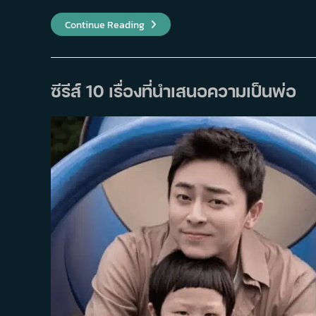
7
Continue Reading
ละคร
เกาหลี
ที่
ได้
รับ
ความ
ซีรีส์ 10 เรื่องที่นำเสนอความเป็นพ่อ
นิยม
ใน
ระดับ
สากล
มากกว่า
ใน
เกาหลี