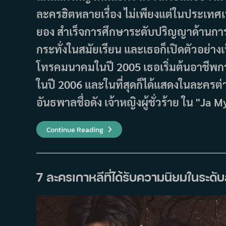
ละครฮิตหลายเรื่อง ไม่เพียงแต่ในประเทศเท
ยอง สำเร็จการศึกษาระดับปริญญาด้านการล
กระทั่งในสมัยเรียน และเธอก็เปิดตัวอย่
โทรคมนาคมในปี 2005 เธอเริ่มต้นอาชีพก
ในปี 2006 และในที่สุดก็ได้แสดงในละคร
อันธพาลชื่อดัง เจ้าหญิงผู้ชั่วร้าย ใน "Ja
ผล
Continue Reading
งา
นพัค
มิ
นยอง
(Park
Min
7 ละครเกาหลีที่ได้รับความนิยมในระด
Young)
10เรื่อง
ที่
คุณ
ควร
ดู