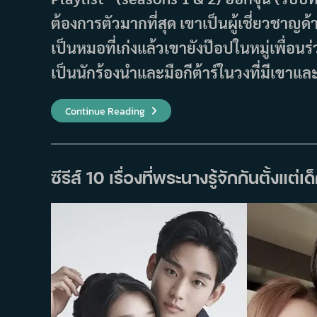
ต้องการตัวมากที่สุด เขาเป็นผู้เชี่ยวชา
เป็นหมอที่เก่งแล้วเขายังป๊อปในหมู่เพื่อ
เป็นนักร้องนำและมือกีต้าร์ในวงที่มีเขาแ
ซี
Continue Reading
รีส์
10
เรื่อง
ที่
นำ
เสนอ
ซีรีส์ 10 เรื่องที่พระนางรู้จักกันตั้งแต
ความ
เป็น
พ่อ