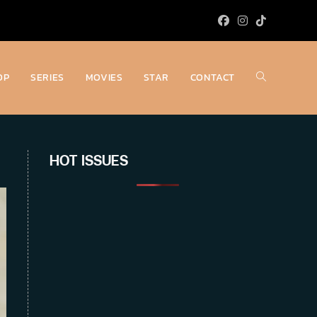
OP
SERIES
MOVIES
STAR
CONTACT
Toggle
website
HOT ISSUES
search