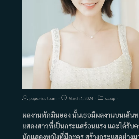
Post
Post
Post
popseries_team
March 4, 2024
scoop
author:
published:
category:
ผลงานพัคมินยอง นั้นเธอมีผลงานบนเส้นทา
แสดงสาวที่เป็นกระแสร้อนแรง และได้รับค
นักแสดงหญิงที่มีละคร สร้างกระแสอย่างม