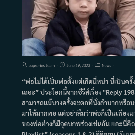
Post
Post
Post
popseries_team
June 19, 2023
News
author:
published:
category:
“พ่อไม่ได้เป็นพ่อตั้งแต่เกิดนี่หน่า นี่เป็น
เถอะ” ประโยคนี้จากซีรีส์เรื่อง "Reply 19
สามารถแม้บางครั้งจะตกที่นั่งลำบากหรือ
มาให้มากพอ แต่อย่าลืมว่าพ่อก็เป็นเพีย
ของพ่อต่างก็มีจุดบกพร่องเช่นกัน และนี่คือซี
Playlist” (seasons 1 & 2) อีอิกจุน (รับ