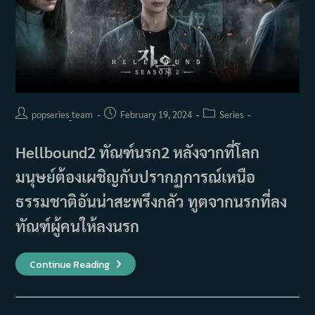
Post
Post
Post
popseries_team
February 19, 2024
Series
author:
published:
category:
Hellbound2 ทัณฑ์นรก2 หลังจากที่โลก
มนุษย์ต้องเผชิญกับปรากฏการณ์เหนือ
ธรรมชาติอันน่าสะพรึงกลัว ทูตจากนรกที่ลง
ทัณฑ์ผู้คนให้ลงนรก
Hellbound
Continue Reading
Season
2
ทัณฑ์
นรก
2