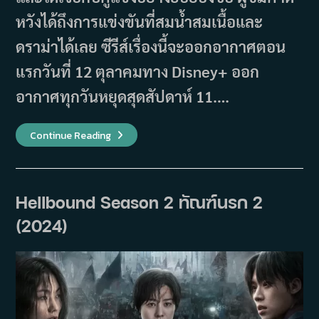
หวังได้ถึงการแข่งขันที่สมน้ำสมเนื้อและ
ดราม่าได้เลย ซีรีส์เรื่องนี้จะออกอากาศตอน
แรกวันที่ 12 ตุลาคมทาง Disney+ ออก
อากาศทุกวันหยุดสุดสัปดาห์ 11.…
ภาพยนตร์
Continue Reading
และ
ซี
รีส์
เกาหลี
12
เรื่อง
Hellbound Season 2 ทัณฑ์นรก 2
ที่
จะ
(2024)
ฉาย
ใน
เดือน
ตุลาคม