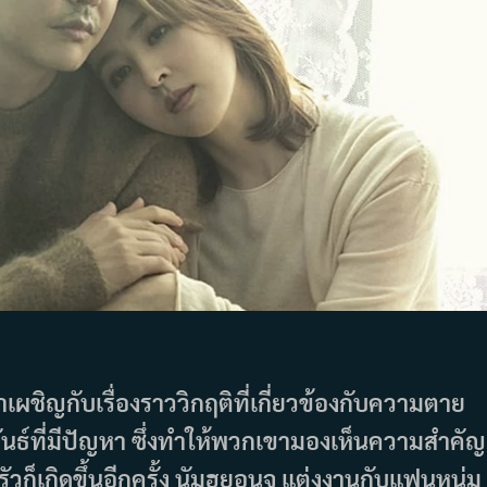
าเผชิญกับเรื่องราววิกฤติที่เกี่ยวข้องกับความตาย
ธ์ที่มีปัญหา ซึ่งทำให้พวกเขามองเห็นความสำคัญ
เกิดขึ้นอีกครั้ง นัมฮยอนจู แต่งงานกับแฟนหนุ่ม