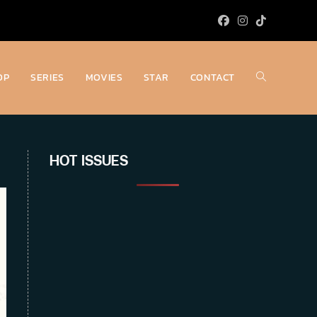
OP
SERIES
MOVIES
STAR
CONTACT
Toggle
website
HOT ISSUES
search