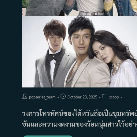
Post
Post
Post
popseries_team
October 23, 2025
scoop
author:
published:
category:
วงการโทรทัศน์ของไต้หวันถือเป็นขุมทรัพย
ขันและความงดงามของวัยหนุ่มสาวไว้อย่