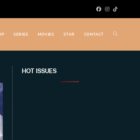
OP
SERIES
MOVIES
STAR
CONTACT
Toggle
website
HOT ISSUES
search