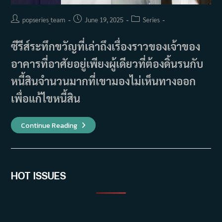
Post
Post
Post
popseries_team
June 19, 2025
Series
author:
published:
category:
ซีรีส์ระทึกขวัญที่เล่าถึงเรื่องราวของเจ้าของ
อาคารที่อาศัยอยู่เพียงผู้เดียวที่ต้องดิ้นรนกับ
หนี้สินจำนวนมากที่เขามองไม่เห็นทางออก
เพื่อแก้ไขหนี้สิน
เรื่อง
Continue Reading
ย่อ
ซี
รีส์
How
To
Become
A
HOT ISSUES
Building
Owner
In
Korea
(2025)