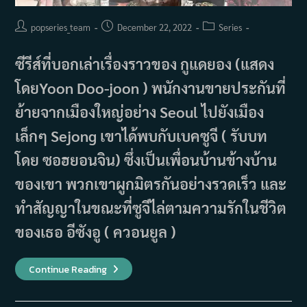
Post
Post
Post
popseries_team
December 22, 2022
Series
author:
published:
category:
ซีรีส์ที่บอกเล่าเรื่องราวของ กูแดยอง (แสดง
โดยYoon Doo-joon ) พนักงานขายประกันที่
ย้ายจากเมืองใหญ่อย่าง Seoul ไปยังเมือง
เล็กๆ Sejong เขาได้พบกับเบคซูจี ( รับบท
โดย ซอฮยอนจิน) ซึ่งเป็นเพื่อนบ้านข้างบ้าน
ของเขา พวกเขาผูกมิตรกันอย่างรวดเร็ว และ
ทำสัญญาในขณะที่ซูจีไล่ตามความรักในชีวิต
ของเธอ อีซังอู ( ควอนยูล )
เรื่อง
Continue Reading
ย่อ
ซี
รีส์
Let’s