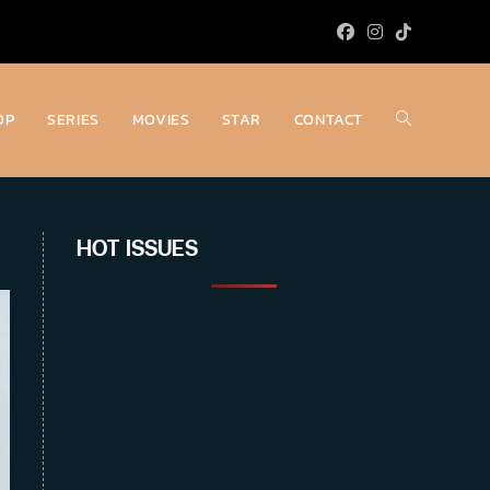
OP
SERIES
MOVIES
STAR
CONTACT
Toggle
website
HOT ISSUES
search