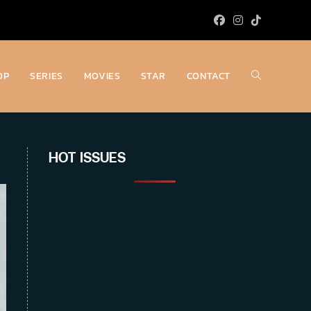
OP
SERIES
MOVIES
STAR
CONTACT
Toggle
website
HOT ISSUES
search