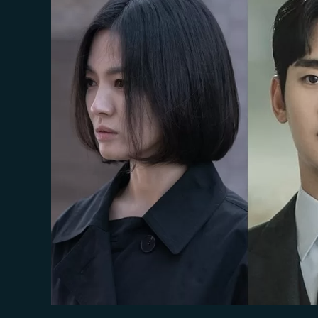
อยาก
ย้อน
เวลา
ไป
เจอ
พวก
เขา