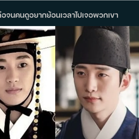
่หล่อจนคนดูอยากย้อนเวลาไปเจอพวกเขา