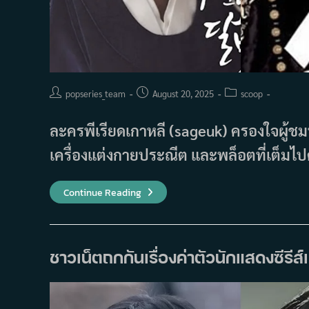
Post
Post
Post
popseries_team
August 20, 2025
scoop
author:
published:
category:
ละครพีเรียดเกาหลี (sageuk) ครองใจผู้ชมท
เครื่องแต่งกายประณีต และพล็อตที่เต็มไ
10
Continue Reading
นัก
แสดง
เกาหลี
ใน
ละคร
ย้อน
ชาวเน็ตถกกันเรื่องค่าตัวนักแสดงซีรีส
ยุค
ที่
หล่อ
จน
คน
ดู