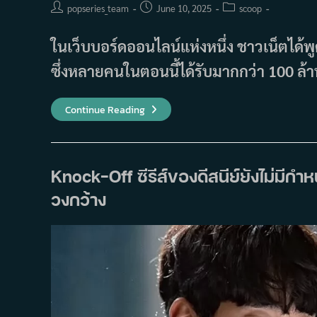
Post
Post
Post
popseries_team
June 10, 2025
scoop
author:
published:
category:
ในเว็บบอร์ดออนไลน์แห่งหนึ่ง ชาวเน็ตได้
ซึ่งหลายคนในตอนนี้ได้รับมากกว่า 100 ล
ชาว
Continue Reading
เน็ต
ถก
กัน
เรื่อง
ค่าตัว
นัก
Knock-Off ซีรีส์ของดีสนีย์ยังไม่มีก
แสดง
ซี
วงกว้าง
รีส์
เกาหลี
ที่
เพิ่ม
ขึ้น
อย่าง
มหาศาล
ใน
แต่ละ
ตอน