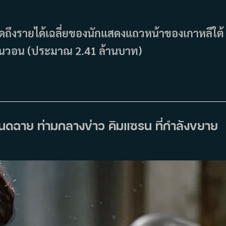
พูดถึงรายได้เฉลี่ยของนักแสดงแถวหน้าของเกาหลีใต้
้านวอน (ประมาณ 2.41 ล้านบาท)
ำหนดฉาย ท่ามกลางข่าว คิมแซรน ที่กำลังขยาย