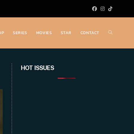
OP
SERIES
MOVIES
STAR
CONTACT
Toggle
website
HOT ISSUES
search