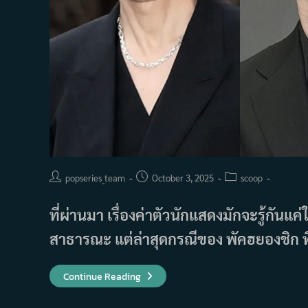
Post
Post
Post
popseries_team
October 3, 2025
scoop
author:
published:
category:
ที่ผ่านมา เรื่องค่าตัวนักแสดงมักจะรู้กัน
สาธารณะ แต่ล่าสุดกรณีของ พัคฮยองชิก ท
อี
Continue Reading
จอง
แจ-
คิม