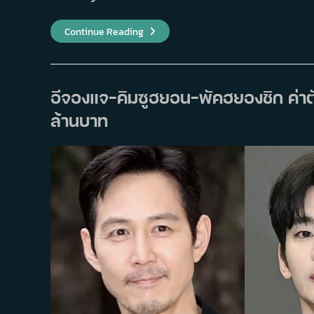
ลือ!
Continue Reading
“คิม
ซูฮ
ยอน”
เตรียม
หวน
คืน
อีจองแจ-คิมซูฮยอน-พัคฮยองชิก ค่าตัวพุ
วงการ
ใน
ล้านบาท
รอบ
1
ปี?
ซี
รีส์
ฟอร์ม
ยักษ์
6
หมื่น
ล้าน
วอน
Knock-
Off
เตรียม
กลับ
มา
อีก
ครั้ง!