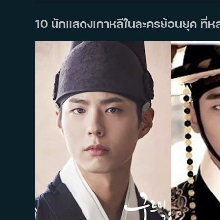
ซูฮ
ยอน-
พัคฮ
10 นักแสดงเกาหลีในละครย้อนยุค ที
ยอง
ชิก
ค่าตัว
พุ่ง
ทะลุ
ฟ้า
เล่น
ซี
รีส์
เรื่อง
เดียว
เฉลี่ย
เกือบ
200
ล้าน
บาท