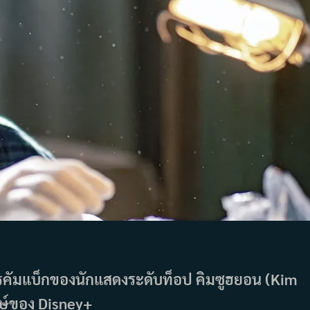
รคัมแบ็กของนักแสดงระดับท็อป คิมซูฮยอน (Kim
กษ์ของ Disney+