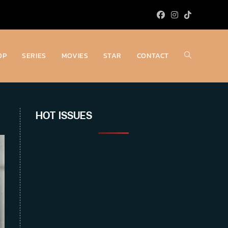
OP
SERIES
MOVIES
STAR
CONTACT
Toggle
website
HOT ISSUES
search