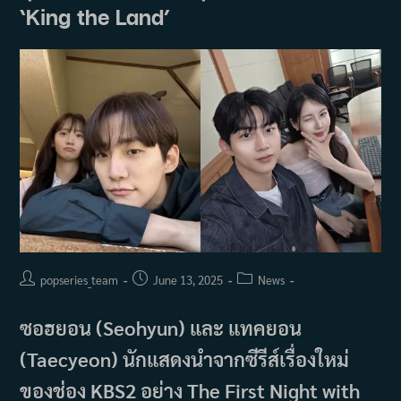
ของ
‘King the Land’
ยุ
นอา
(YoonA)
และ
จุน
โฮ
(Junho)
Post
Post
Post
popseries_team
June 13, 2025
News
author:
published:
category:
ซอฮยอน (Seohyun) และ แทคยอน
(Taecyeon) นักแสดงนำจากซีรีส์เรื่องใหม่
ของช่อง KBS2 อย่าง The First Night with