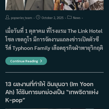
Post
Post
Post
popseries_team
October 2, 2025
News
author:
published:
category:
เมื่อวันที่ 1 ตุลาคม ที่โรงแรม The Link Hotel
โซล เขตกูโร มีการจัดงานแถลงข่าวเปิดตัวซี
รีส์ Typhoon Family เลือดธุรกิจฝ่าพายุวิกฤติ
อี
Continue Reading
จุน
โฮ
เผย
เหล่า
เพื่อน
นัก
13 ผลงานที่ทำให้ อิมยุนอา (Im Yoon
แสดง
King
Ah) ได้รับการยกย่องเป็น “เทพธิดาแห่ง
The
Land
แสดง
K-pop”
ความ
ยินดี
กับ