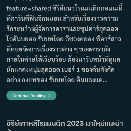
feature=shared ซีรีส์แนวโรแมนติกคอมเมดี้
ที่การันตีฟินจิกหมอน สำหรับเรื่องราวความ
รักระหว่างผู้จัดการดาราและซุปตาร์สุดฮอต
โอฮันบยอล รับบทโดย อีซองคยอง พีอาร์สาว
ที่คอยจัดการเรื่องราวต่าง ๆ ของดาราดัง
ภายในค่ายให้เรียบร้อย ต้องมารับหน้าที่ดูแล
นักแสดงหนุ่มสุดฮอต เบอร์ 1 ของต้นสังกัด
อย่าง กงแทซอง รับบทโดย คิมยองแด…
รวม
Continue Reading
10
ซี
รีส์
รัก
โร
แมน
ซีรีย์เกาหลีโรแมนติก 2023 มาใหม่แนะนำ
ติก
เรื่อง