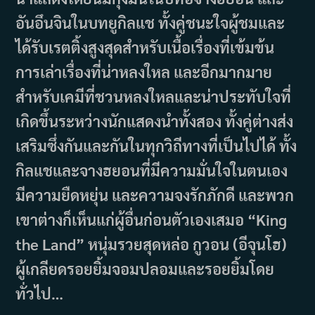
อันอึนจินในบทยูกิลแช ทั้งคู่ชนะใจผู้ชมและ
ได้รับเรตติ้งสูงสุดสำหรับเนื้อเรื่องที่เข้มข้น
การเล่าเรื่องที่น่าหลงใหล และอีกมากมาย
สำหรับเคมีที่ชวนหลงใหลและน่าประทับใจที่
เกิดขึ้นระหว่างนักแสดงนำทั้งสอง ทั้งคู่ต่างส่ง
เสริมซึ่งกันและกันในทุกวิถีทางที่เป็นไปได้ ทั้ง
กิลแชและจางฮยอนที่มีความมั่นใจในตนเอง
มีความยืดหยุ่น และความจงรักภักดี และพวก
เขาต่างก็เห็นแก่ผู้อื่นก่อนตัวเองเสมอ “King
the Land” หนุ่มรวยสุดหล่อ กูวอน (อีจุนโฮ)
ผู้เกลียดรอยยิ้มจอมปลอมและรอยยิ้มโดย
ทั่วไป…