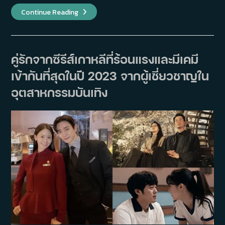
9
Continue Reading
คู่รัก
จาก
ซี
รีส์
เกาหลี
ที่
คู่รักจากซีรีส์เกาหลีที่ร้อนแรงและมีเคมี
ทำให้
หน้า
เข้ากันที่สุดในปี 2023 จากผู้เชี่ยวชาญใน
จอ
ลุก
เป็น
อุตสาหกรรมบันเทิง
ไฟ
ด้วย
เคมี
ที่
เข้า
กัน
ในปี
2023