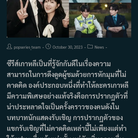
อุตสาหกรรม
บันเทิง
Post
Post
Post
popseries_team
October 30, 2023
News
author:
published:
category:
ซีรีส์เกาหลีเป็นที่รู้จักกันดีในเรื่องความ
สามารถในการดึงดูดผู้ชมด้วยการหักมุมที่ไม่
คาดคิด องค์ประกอบหนึ่งที่ทำให้ละครเกาหลี
มีความพิเศษอย่างแท้จริงคือการปรากฏตัวที่
น่าประหลาดใจเป็นครั้งคราวของคนดังใน
บทบาทนักแสดงรับเชิญ การปรากฏตัวของ
แขกรับเชิญที่ไม่คาดคิดเหล่านี้ไม่เพียงแต่ทำ