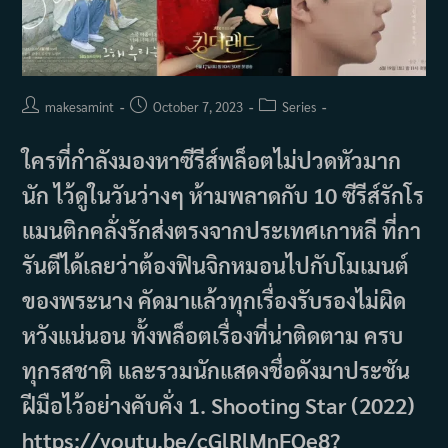
Post
Post
Post
makesamint
October 7, 2023
Series
author:
published:
category:
ใครที่กำลังมองหาซีรีส์พล็อตไม่ปวดหัวมาก
นัก ไว้ดูในวันว่างๆ ห้ามพลาดกับ 10 ซีรีส์รักโร
แมนติกคลั่งรักส่งตรงจากประเทศเกาหลี ที่กา
รันตีได้เลยว่าต้องฟินจิกหมอนไปกับโมเมนต์
ของพระนาง คัดมาแล้วทุกเรื่องรับรองไม่ผิด
หวังแน่นอน ทั้งพล็อตเรื่องที่น่าติดตาม ครบ
ทุกรสชาติ และรวมนักแสดงชื่อดังมาประชัน
ฝีมือไว้อย่างคับคั่ง 1. Shooting Star (2022)
https://youtu.be/cGlRlMnFOe8?