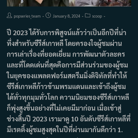
The
Land’
Post
Post
Post
popseries_team
January 8, 2024
scoop
author:
published:
category:
ปี 2023 ได้รับการพิสูจน์แล้วว่าเป็นอีกปีที่น่า
ทึ่งสำหรับซีรีส์เกาหลี โดยครองใจผู้ชมผ่าน
การเล่าเรื่องที่ยอดเยี่ยม การพัฒนาตัวละคร
และที่โดดเด่นที่สุดคือการมีส่วนร่วมของผู้ชม
ในยุคของแพลตฟอร์มสตรีมมิ่งดิจิทัลที่ทำให้
ซีรีส์เกาหลีก้าวข้ามพรมแดนและเข้าถึงผู้ชม
ได้ทั่วทุกมุมทั่วโลก ความนิยมของซีรีส์เกาหลี
ก็พุ่งสูงขึ้นอย่างที่ไม่เคยมีมาก่อน เมื่อเข้าสู่
ช่วงสิ้นปี 2023 เรามาดู 10 อันดับซีรีส์เกาหลีที่
มีเรตติ้งผู้ชมสูงสุดในปีที่ผ่านมากันดีกว่า 1.