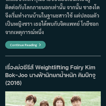
ติดต่อกับโลกภายนอกเท่านั้น จากนั้น ชาฮงโด
จึงเริ่มทำงานบ้านในฐานะสาวใช้ แต่ปลอมตัว
เป็นหญิงชรา เธอได้พบกับจิตแพทย์ โกยีซอก
จากเหตุการณ์หนึ่ง
เรื่อง
Continue Reading
ย่อ
ซี
รีส์
Heart
To
Heart
เรื่องย่อซีรีส์ Weightlifting Fairy Kim
(2015)
Bok-Joo นางฟ้านักยกน้ำหนัก คิมบ๊กจู
(2016)