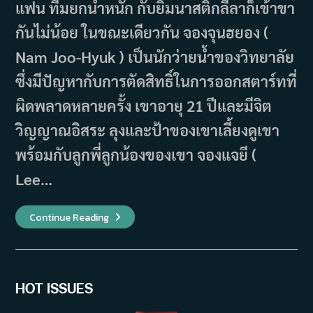
แฟน ทีมยกน้ำหนัก กับยิมนาสติกลีลาก็เข้าขา
กันไม่น้อย ในขณะเดียวกัน จองจุนฮยอง (
Nam Joo-Hyuk ) เป็นนักว่ายน้ำของวิทยาลัย
ซึ่งมีปัญหากับการตัดสิทธิ์ในการออกสตาร์ทที่
ผิดพลาดหลายครั้ง เขาอายุ 21 ปีและมีจิต
วิญญาณอิสระ ลุงและป้าของเขาเลี้ยงดูเขา
พร้อมกับลูกพี่ลูกน้องของเขา จองแจยี (
Lee…
เรื่อง
Continue Reading
ย่อ
ซี
รีส์
Weightlifting
Fairy
Kim
Bok-
HOT ISSUES
Joo
นางฟ้า