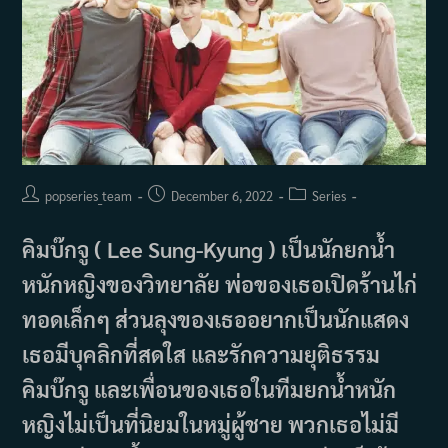
Post
Post
Post
popseries_team
December 6, 2022
Series
author:
published:
category:
คิมบ๊กจู ( Lee Sung-Kyung ) เป็นนักยกน้ำ
หนักหญิงของวิทยาลัย พ่อของเธอเปิดร้านไก่
ทอดเล็กๆ ส่วนลุงของเธออยากเป็นนักแสดง
เธอมีบุคลิกที่สดใส และรักความยุติธรรม
คิมบ๊กจู และเพื่อนของเธอในทีมยกน้ำหนัก
หญิงไม่เป็นที่นิยมในหมู่ผู้ชาย พวกเธอไม่มี