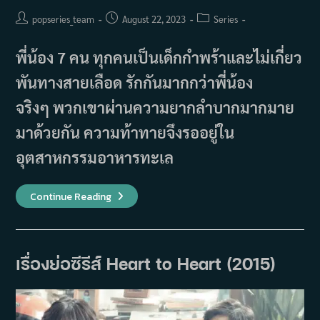
Post
Post
Post
popseries_team
August 22, 2023
Series
author:
published:
category:
พี่น้อง 7 คน ทุกคนเป็นเด็กกำพร้าและไม่เกี่ยว
พันทางสายเลือด รักกันมากกว่าพี่น้อง
จริงๆ พวกเขาผ่านความยากลำบากมากมาย
มาด้วยกัน ความท้าทายจึงรออยู่ใน
อุตสาหกรรมอาหารทะเล
เรื่อง
Continue Reading
ย่อ
ซี
รีส์
Golden
Rainbow
(2013)
เรื่องย่อซีรีส์ Heart to Heart (2015)