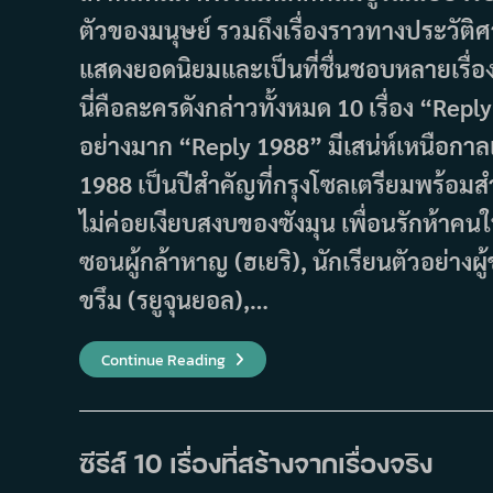
ตัวของมนุษย์ รวมถึงเรื่องราวทางประวัติศา
แสดงยอดนิยมและเป็นที่ชื่นชอบหลายเรื่อง
นี่คือละครดังกล่าวทั้งหมด 10 เรื่อง “Re
อย่างมาก “Reply 1988” มีเสน่ห์เหนือกาล
1988 เป็นปีสำคัญที่กรุงโซลเตรียมพร้อมสำ
ไม่ค่อยเงียบสงบของซังมุน เพื่อนรักห้าคนใน
ซอนผู้กล้าหาญ (ฮเยริ), นักเรียนตัวอย่างผ
ขรึม (รยูจุนยอล),…
10
Continue Reading
ละคร
เกาหลี
ที่
สร้าง
จาก
เหตุการณ์
ซีรีส์ 10 เรื่องที่สร้างจากเรื่องจริง
ใน
ชีวิต