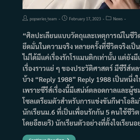
Post
Post
Post
popseries_team
February 17, 2023
News
author:
published:
category:
“ศิลปะเลียนแบบวัตถุและเหตุการณ์ในชีวิ
ยึดมั่นในความจริง หลายครั้งที่ชีวิตจริงเป็
ไม่ได้มีแค่เรื่องรักโรแมนติกเท่านั้น แต่ยังมี
เรื่องราวแย่ ๆ ของประวัติศาสตร์ มีซีรีส์หลาย
บ้าง “Reply 1988” Reply 1988 เป็นหนึ่งใน
เพราะซีรีส์เรื่องนี้มีเสน่ห์ตลอดกาลและผู
โซลเตรียมตัวสำหรับการแข่งขันกีฬาโอลิมปิ
นักเรียนม.6 ที่เป็นเพื่อนรักกัน 5 คนใช้ชี
โดยอีฮเยริ) นักเรียนตัวอย่างที่ตั้งใจเร
ซี