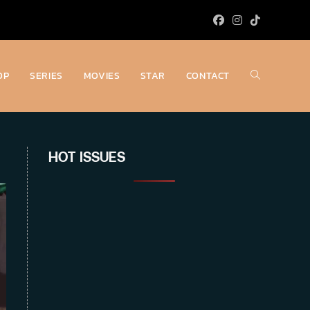
OP
SERIES
MOVIES
STAR
CONTACT
Toggle
website
HOT ISSUES
search