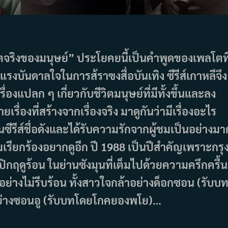
ตจริงของมนุษย์” ประโยคยนี้เป็นคำพูดของเพลโตที
นแรงบันดาลใจในการส้ราฃงสื่อบันเทิง ซีรีส์เกาหลีจึง
เรื่องแปลก ๆ เกี่ยวกับชีวิตมนุษย์ที่มีทั้งขึ้นและลง
เรื่องที่สร้างจากเรื่องจริง มาดูกันว่ามีเรื่องอะไร
ซีรีส์ชื่อดังและได้รับความรักจากผู้ชมเป็นอย่างมา
้ชมเรียกร้องอยากดูอีก ปี 1988 เป็นปีสำคัญเพราะกรุ
กฤดูร้อน ในย่านซังมุนที่เต็มไปด้วยความครึกครื้น
วิตอย่างไม่รีบร้อน ทั้งสาวใจกล้าอย่างด็อกซอน (รับบ
ียนอย่างซอนอู (รับบทโดยโกคยองพโย)…