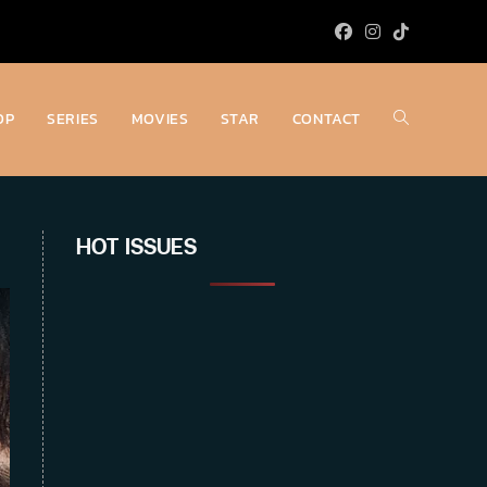
OP
SERIES
MOVIES
STAR
CONTACT
Toggle
website
HOT ISSUES
search