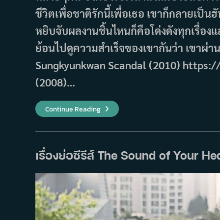
ชีวิตเพื่อชาติรักนี้เพื่อเธอ เขาก็กลายเป็น
หยิบจับผลงานชิ้นไหนก็คือโด่งดังทุกเรื่
ย้อนไปดูความสำเร็จของเขากันว่า เขาผ่านผ
Sungkyunkwan Scandal (2010) https://
(2008)…
ผล
Continue Reading
งาน
หนัง
และ
ซี
รีส์
ของ
เรื่องย่อซีรีส์ The Sound of Your He
ซง
จุ
งกิ
ที่
จะ
ทำให้
คุณ
หลงใหล