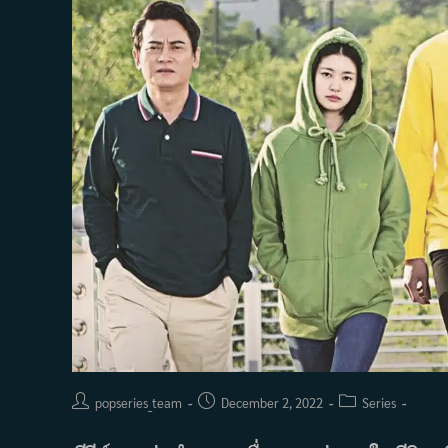
Post
Post
Post
popseries_team
December 2, 2022
Series
author:
published:
category: