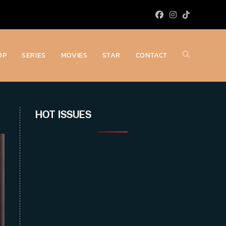
OP
SERIES
MOVIES
STAR
CONTACT
Toggle
website
HOT ISSUES
search