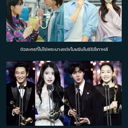
ตัวละครที่ไม่ใช่พระนางแต่ขโมยซีนในซีรีส์เกาหลี