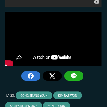
TAGS
:
GONG SEUNG YOUN
KIM RAE WON
SERIES KOREA 2023
SON HO JUN