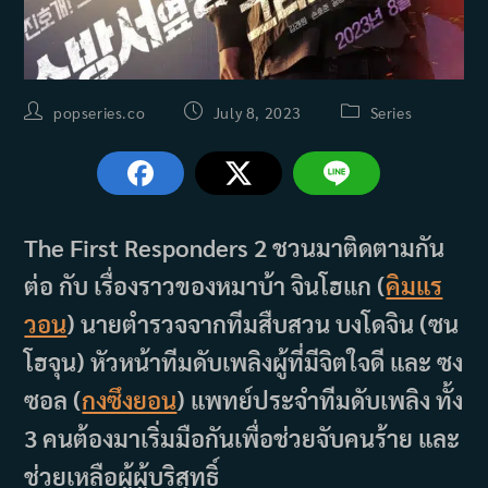
Post
Post
Post
popseries.co
July 8, 2023
Series
author:
published:
category:
The First Responders 2 ชวนมาติดตามกัน
ต่อ กับ เรื่องราวของหมาบ้า จินโฮแก (
คิมแร
วอน
) นายตำรวจจากทีมสืบสวน บงโดจิน (ซน
โฮจุน) หัวหน้าทีมดับเพลิงผู้ที่มีจิตใจดี และ ซง
ซอล (
กงซึงยอน
) แพทย์ประจำทีมดับเพลิง ทั้ง
3 คนต้องมาเริ่มมือกันเพื่อช่วยจับคนร้าย และ
ช่วยเหลือผู้ผู้บริสุทธิ์