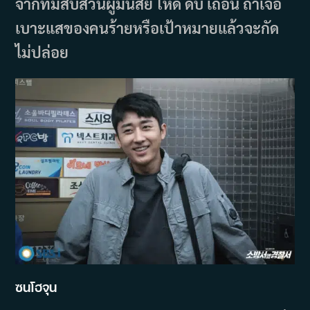
จากทีมสืบสวนผู้มีนิสัย โหด ดิบ เถื่อน ถ้าเจอ
เบาะแสของคนร้ายหรือเป้าหมายแล้วจะกัด
ไม่ปล่อย
ซนโฮจุน