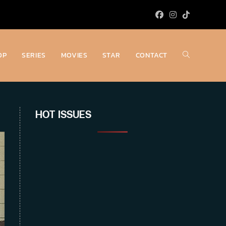
OP
SERIES
MOVIES
STAR
CONTACT
Toggle
website
HOT ISSUES
search