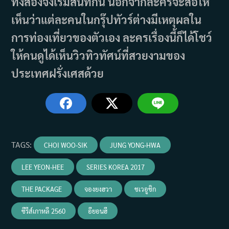
ทั้งสองจึงเริ่มสนิทกัน นอกจากละครจะสื่อให้
เห็นว่าแต่ละคนในกรุ๊ปทัวร์ต่างมีเหตุผลใน
การท่องเที่ยวของตัวเอง ละครเรื่องนี้ก็ได้โชว์
ให้คนดูได้เห็นวิวทิวทัศน์ที่สวยงามของ
ประเทศฝรั่งเศสด้วย
TAGS
:
CHOI WOO-SIK
JUNG YONG-HWA
LEE YEON-HEE
SERIES KOREA 2017
THE PACKAGE
จองยงฮวา
ชเวอูชิก
ซีรีส์เกาหลี 2560
อียอนฮี