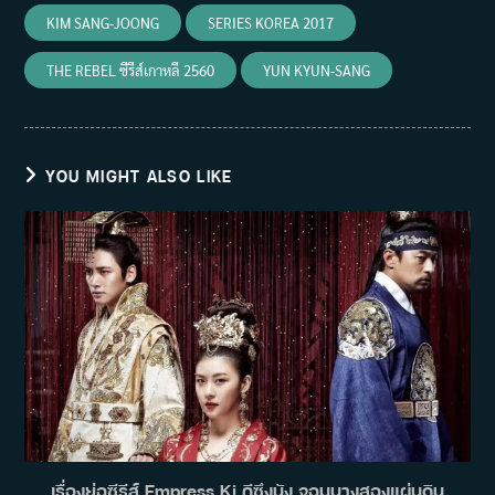
KIM SANG-JOONG
SERIES KOREA 2017
THE REBEL ซีรีส์เกาหลี 2560
YUN KYUN-SANG
YOU MIGHT ALSO LIKE
เรื่องย่อซีรีส์ Empress Ki กีซึงนัง จอมนางสองแผ่นดิน