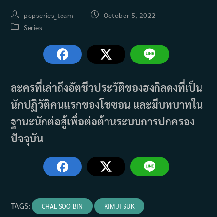
Post
Post
popseries_team
October 5, 2022
author:
published:
Post
Series
category:
ละครที่เล่าถึงอัตชีวประวัติของฮงกิลดงที่เป็น
นักปฏิวัติคนแรกของโชซอน และมีบทบาทใน
ฐานะนักต่อสู้เพื่อต่อต้านระบบการปกครอง
ปัจจุบัน
TAGS
:
CHAE SOO-BIN
KIM JI-SUK