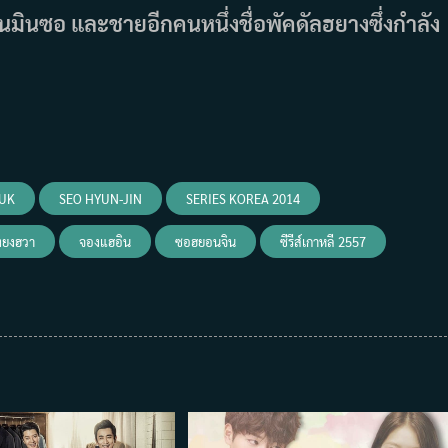
นมินซอ และชายอีกคนหนึ่งชื่อพัคดัลฮยางซึ่งกำลัง
-UK
SEO HYUN-JIN
SERIES KOREA 2014
งยงฮวา
จองแฮอิน
ซอฮยอนจิน
ซีรีส์เกาหลี 2557