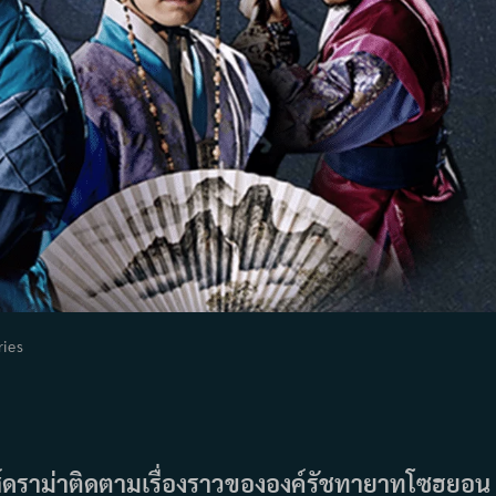
ries
ry:
รีส์ดราม่าติดตามเรื่องราวขององค์รัชทายาทโซฮยอน 