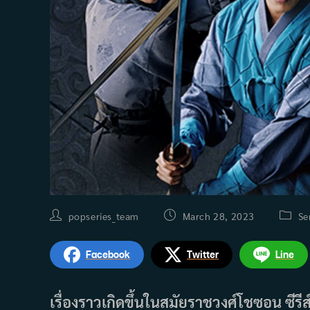
Post
Post
Post
popseries_team
March 28, 2023
Se
author:
published:
catego
Facebook
Twitter
Line
เรื่องราวเกิดขึ้นในสมัยราชวงศ์โชซอน ซี