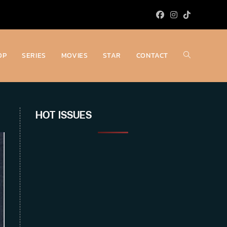
OP
SERIES
MOVIES
STAR
CONTACT
Toggle
website
HOT ISSUES
search