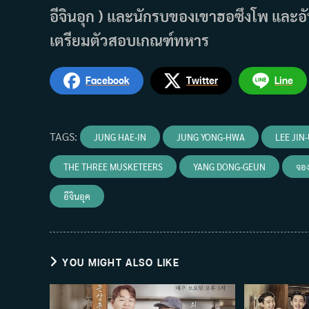
อีจินอุก ) และนักรบของเขาฮอซึงโพ และอั
เตรียมตัวสอบเกณฑ์ทหาร
Facebook
Twitter
Line
TAGS
:
JUNG HAE-IN
JUNG YONG-HWA
LEE JIN
THE THREE MUSKETEERS
YANG DONG-GEUN
จอ
อีจินอุค
YOU MIGHT ALSO LIKE