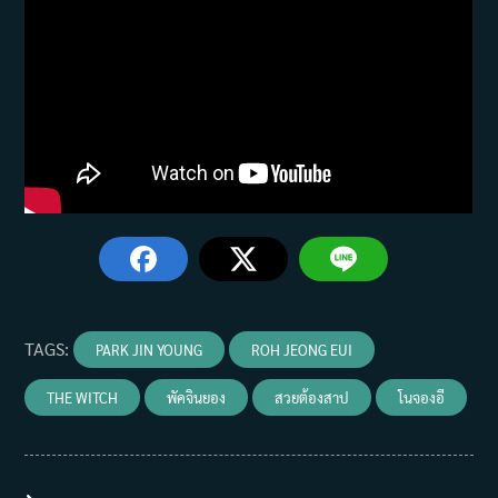
TAGS
:
PARK JIN YOUNG
ROH JEONG EUI
THE WITCH
พัคจินยอง
สวยต้องสาป
โนจองอี