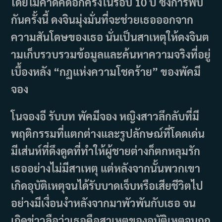
โดยไม่คาดคิดอีกครั้งในรอบ 10 ปี ซึ่งการพบ
กันครั้งนี้ ดงจินมุ่งมั่นที่จะช่วยเธอออกจาก
ความสันโดษของเธอ นั่นเป็นสาเหตุให้ดงจินต
ามเก็บรวบรวมข้อมูลและค้นหาความจริงที่อยู่
เบื้องหลัง “กฏแห่งความโชคร้าย” ของพัคมี
จอง
โนจองอี รับบท พัคมีจอง หญิงสาวลึกลับที่มี
พฤติกรรมที่แตกต่างและรูปลักษณ์ที่โดดเด่น
มีเส่นห์ที่ดึงดูดที่ทำให้ผู้ชายต่างก็ตกหลุมรัก
เธออย่างไม่มีสาเหตุ แต่หลังจากนั้นพวกเขา
เกิดอุบัติเหตุจนได้รับบาดเจ็บหรือเสียชีวิตไป
อย่างมีเงื่อนงำหลังจากมาพัวพันกับเธอ จน
เกิดข่าวลือว่าเธอคือสาเหตุของอุบัติเหตุจนถูก