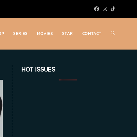
OP
SERIES
MOVIES
STAR
CONTACT
Toggle
website
HOT ISSUES
search