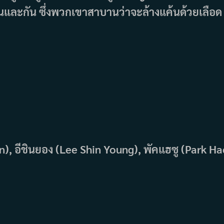
นและกัน ซึ่งพวกเขาสาบานว่าจะล้างแค้นด้วยเลือด
), อีชินยอง (Lee Shin Young), พัคแฮซู (Park Ha