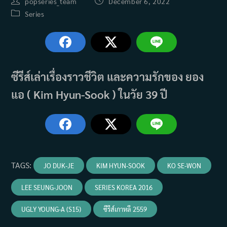
Post
Post
popseries_team
December 6, 2022
author:
published:
Post
Series
category:
ซีรีส์เล่าเรื่องราวชีวิต และความรักของ ยอง
แอ ( Kim Hyun-Sook ) ในวัย 39 ปี
TAGS
:
JO DUK-JE
KIM HYUN-SOOK
KO SE-WON
LEE SEUNG-JOON
SERIES KOREA 2016
UGLY YOUNG-A (S15)
ซีรีส์เกาหลี 2559