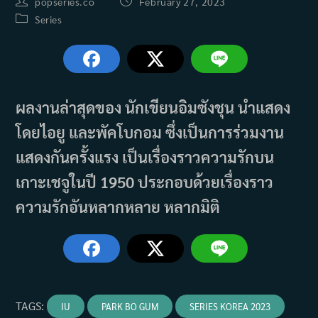
Post
Post
popseries.co
February 27, 2023
author:
published:
Post
Series
category:
ผลงานล่าสุดของ
นักเขียนอิมซังชุน
นำแสดง
โดยไอยู และพัคโบกอม ซึ่งเป็นการร่วมงาน
แสดงกันครั้งแรง เป็นเรื่องราวความรักบน
เกาะเชจูในปี 1950 ประกอบด้วยเรื่องราว
ความรักอันหลากหลาย หลากมิติ
TAGS
:
IU
PARK BO GUM
SERIES KOREA 2023