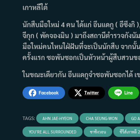
เกาหลีใต้
นักสืบมือใหม่ 4 คน ได้แก่ อึนแดกู ( อีซึงกิ
จีกุก ( พัคจองมิน ) มาถึงสถานีตำรวจกัง
มือใหม่คนไหนใฝ่ฝันที่จะเป็นนักสืบ จากนั
ครั้งแรก ซอพันซอกเป็นหัวหน้าผู้สืบสวนข
ในขณะเดียวกัน อึนแดกูจำซอพันซอกได้ เ
Facebook
Twitter
Line
TAGS
:
AHN JAE-HYEON
CHA SEUNG-WON
GO 
YOU'RE ALL SURROUNDED
ชาซึงวอน
ซีรีส์เกาหลี