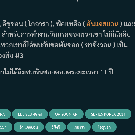
 ), อีซูซอน ( โกอารา ), พัคแทอิล (
อันแจฮยอน
) แล
นัม สำหรับการทำงานวันแรกของพวกเขา ไม่มีนักสืบ
้นพวกเขาก็ได้พบกับซอพันซอก ( ชาซึงวอน ) เป็น
องทีม #3
ขาไม่ได้ลืมซอพันซอกตลอดระยะเวลา 11 ปี
ARA
LEE SEUNG GI
OH YOON-AH
SERIES KOREA 2014
 2557
อันแจฮยอน
อีซึงกิ
โกอารา
โอยุนอา