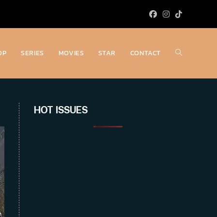
OP
SERIES
MOVIES
STAR
CONTACT
Toggle
website
HOT ISSUES
search