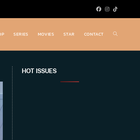
OP
SERIES
MOVIES
STAR
CONTACT
Toggle
website
HOT ISSUES
search