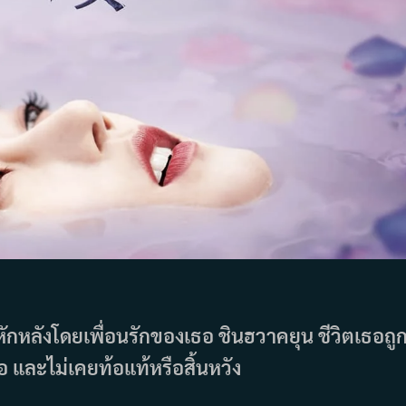
กหักหลังโดยเพื่อนรักของเธอ ชินฮวาคยุน ชีวิตเธอถู
และไม่เคยท้อแท้หรือสิ้นหวัง