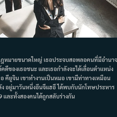
นกฎหมายขนาดใหญ่ เธอประจบสอพลอคนที่มีอำนา
ห้คดีของเธอชนะ และเธอกำลังจะได้เลื่อนตำแหน่ง
คือ คียูจิน เขาทำงานเป็นหมอ เขามีท่าทางเหมือน
ัง อยู่มาวันหนึ่งอึนจีแฮอี ได้พบกับนักโทษประหาร
9 และทั้งสองคนได้ถูกสลับร่างกัน