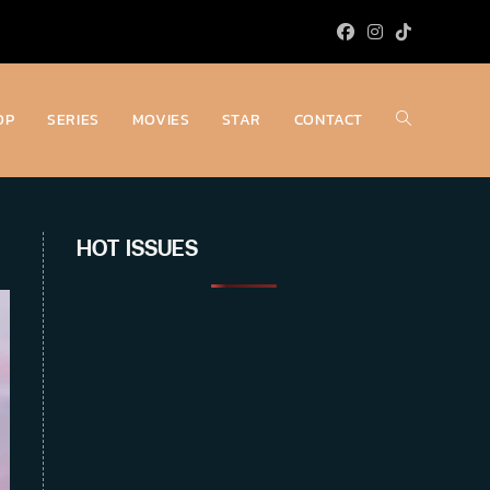
OP
SERIES
MOVIES
STAR
CONTACT
Toggle
website
HOT ISSUES
search