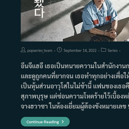
Post
Post
Post
popseries_team
September 14, 2022
Series
author:
published:
category:
อึนจีแฮอี เธอเป็นทนายความในสำนักงา
และดูถูกคนที่ยากจน เธอทำทุกอย่างเพื่อใ
เป็นหุ้นส่วนอาวุโสในไม่ช้านี้ แฟนของเธอ
สุภาพบุรุษ แต่ซ่อนความโหดร้ายไว้เบื้องหล
จางฮวาซา ในห้องเยี่ยมผู้ต้องขังหมายเลข 
เรื่อง
Continue Reading
ย่อ