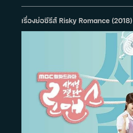
ซี
รีส์
Room
No.
9
เรื่องย่อซีรีส์ Risky Romance (2018)
(2018)