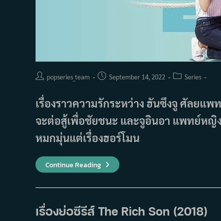
Post
Post
Post
popseries_team
September 14, 2022
Series
author:
published:
category:
เรื่องราวความรักระหว่าง ฮันซึงจู ศัลยแพ
จะต่อสู้เพื่อชัยชนะ และจูอินอา แพทย์หญิง
หมกมุ่นแต่เรื่องฮอร์โมน
เรื่อง
Continue Reading
ย่อ
ซี
รีส์
Risky
Romance
(2018)
เรื่องย่อซีรีส์ The Rich Son (2018)