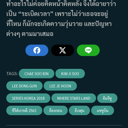
ทำอะไรไม่ค่อยคิดหน้าคิดหลัง จึงได้ฉายาว่า
เป็น “ระเบิดเวลา” เพราะไม่ว่าเธอจะอยู่
ที่ไหน ก็มักจะเกิดความวุ่นวาย และปัญหา
ต่างๆ ตามมาเสมอ
TAGS
:
CHAE SOO BIN
KIM JI SOO
LEE DONG GUN
LEE JE HOON
SERIES KOREA 2018
WHERE STARS LAND
คิมจีซู
ซีรีส์เกาหลี 2561
อีดงกอน
อีเจฮุน
แชซูบิน