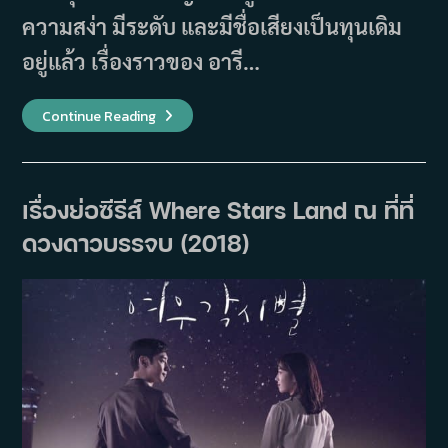
ความสง่า มีระดับ และมีชื่อเสียงเป็นทุนเดิม
อยู่แล้ว เรื่องราวของ อารี…
เรื่อง
Continue Reading
ย่อ
ซี
รีส์
Celebrity
คน
เด่น
เรื่องย่อซีรีส์ Where Stars Land ณ ที่ที่
คน
ดัง
ดวงดาวบรรจบ (2018)
คน
ดับ
(2023)