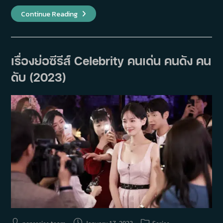
เรื่อง
Continue Reading
ย่อ
ซี
รีส์
Marry
Him
If
เรื่องย่อซีรีส์ Celebrity คนเด่น คนดัง คน
You
Dare
ดับ (2023)
(2013)
Post
Post
Post