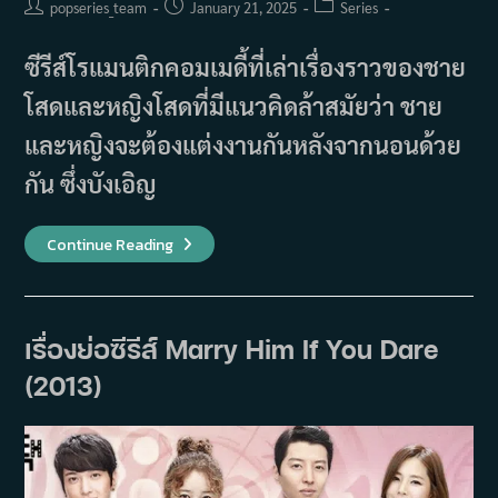
Post
Post
Post
popseries_team
January 21, 2025
Series
author:
published:
category:
ซีรีส์โรแมนติกคอมเมดี้ที่เล่าเรื่องราวของชาย
โสดและหญิงโสดที่มีแนวคิดล้าสมัยว่า ชาย
และหญิงจะต้องแต่งงานกันหลังจากนอนด้วย
กัน ซึ่งบังเอิญ
เรื่อง
Continue Reading
ย่อ
ซี
รีส์
Useless
Love
(2025)
เรื่องย่อซีรีส์ Marry Him If You Dare
(2013)