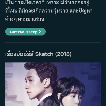
เป็น “ระเบิดเวลา” เพราะไม่ว่าเธอจะอยู่
ที่ไหน ก็มักจะเกิดความวุ่นวาย และปัญหา
ต่างๆ ตามมาเสมอ
เรื่อง
Continue Reading
ย่อ
ซี
รีส์
Where
Stars
Land
เรื่องย่อซีรีส์ Sketch (2018)
ณ
ที่
ที่
ดวงดาว
บรรจบ
(2018)