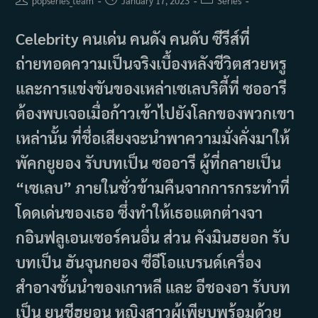
popseries_team
January 17, 2023
Series
author:
published:
category:
Celebrity คนเด่น คนดัง คนดับ ซีรีส์ที่
ถ่ายทอดความเป็นจริงเบื้องหลังชีวิตสวยหรู
และการแข่งขันของเหล่าเซเลบริตี้ที่ ซออารี
ต้องพบเจอเมื่อก้าวเข้าไปยังโลกของพวกเขา
เหล่านั้น ที่ชื่อเสียงจะนำพาความมั่งคั่งมาให้
พัคกยูยอง รับบทเป็น ซออารี ผู้ที่กลายเป็น
“เซเลบ” ภายในชั่วข้ามคืนจากการกระทำที่
โดดเด่นของเธอ ซึ่งทำให้เธอแตกต่างจา
กอินฟลูเอนเซอร์คนอื่น ส่วน คังมินฮยอก รับ
บทเป็น ฮันจุนกยอง ซีอีโอแบรนด์เครื่อง
สำอางชั้นนำของเกาหลี และ​ อีชองอา รับบท
เป็น ยุนชีฮยอน หญิงสาวผู้เพียบพร้อมด้วย