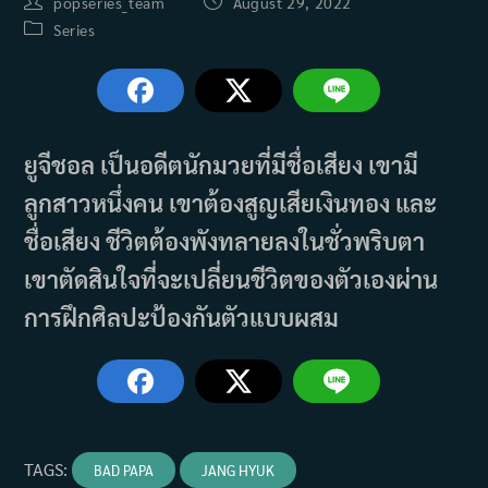
Post
Post
popseries_team
August 29, 2022
author:
published:
Post
Series
category:
ยูจีชอล เป็นอดีตนักมวยที่มีชื่อเสียง เขามี
ลูกสาวหนึ่งคน เขาต้องสูญเสียเงินทอง และ
ชื่อเสียง ชีวิตต้องพังทลายลงในชั่วพริบตา
เขาตัดสินใจที่จะเปลี่ยนชีวิตของตัวเองผ่าน
การฝึกศิลปะป้องกันตัวแบบผสม
TAGS
:
BAD PAPA
JANG HYUK