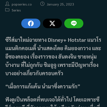
Post
Post
popseries.co
January 25, 2023
author:
published:
Post
Series
category:
ซีรีส์มาใหม่ฉายทาง Disney+ Hotstar แนวโร
แมนติกคอเมดี้ นำแสดงโดย คิมยองกวาง และ
อีซองคยอง เรื่องราวของ ฮันดงจิน ชายหนุ่ม
บ้างาน ที่ไม่ถูกกับ ชิมอูจู เพราะมีปัญหาเรื่อง
บางอย่างเกี่ยวกับครอบครัว
“เมื่อการแก้แค้น นำมาซึ่งความรัก”
ฟังดูเป็นพล็อตที่พบเจอได้ทั่วไป โดยเฉพาะซี