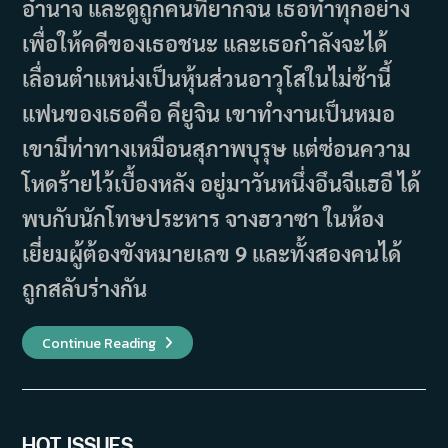
อำนาจ และดูถูกคนที่ยากจน เธอทำทุกอย่าง
เพื่อให้คดีของเธอชนะ และเธอกำลังจะได้
เลื่อนตำแหน่งเป็นหุ้นส่วนอาวุโสในไม่ช้านี้
แฟนของเธอคือ คียูจิน เขาทำงานเป็นหมอ
เขามีท่าทางเหมือนสุภาพบุรุษ แต่ซ่อนความ
โหดร้ายไว้เบื้องหลัง อยู่มาวันหนึ่งอึนจีแฮอี ได้
พบกับนักโทษประหาร จางฮวาซา ในห้อง
เยี่ยมผู้ต้องขังหมายเลข 9 และทั้งสองคนได้
ถูกสลับร่างกัน
เรื่อง
Continue Reading
ย่อ
ซี
รีส์
Room
No.
9
(2018)
HOT ISSUES