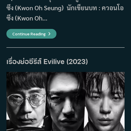
ซึง (Kwon Oh Seung) นักเขียนบท : ควอนโอ
ซึง (Kwon Oh…
เรื่อง
Continue Reading
ย่อ
ซี
รีส์
Trigger
คน
ดุ
เรื่องย่อซีรีส์ Evilive (2023)
ปืน
เดือด
(2025)