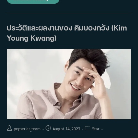
ย่อ
ซี
รีส์
Evilive
(2023)
ประวัติและผลงานของ คิมยองกวัง (Kim
Young Kwang)
Post
Post
Post
popseries_team
August 14, 2023
Star
author:
published:
category: