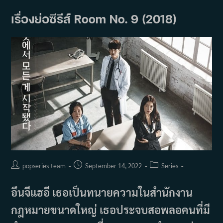
It
Love
เรื่องย่อซีรีส์ Room No. 9 (2018)
(2023)
Post
Post
Post
popseries_team
September 14, 2022
Series
author:
published:
category:
อึนจีแฮอี เธอเป็นทนายความในสำนักงาน
กฎหมายขนาดใหญ่ เธอประจบสอพลอคนที่มี