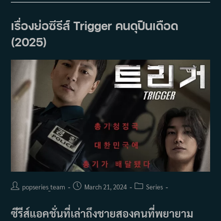
Walking
On
Thin
เรื่องย่อซีรีส์ Trigger คนดุปืนเดือด
Ice
(2025)
(2025)
Post
Post
Post
popseries_team
March 21, 2024
Series
author:
published:
category:
ซีรีส์แอคชั่นที่เล่าถึงชายสองคนที่พยายาม