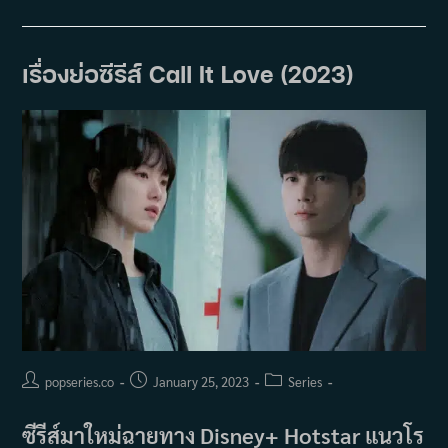
ผล
งาน
ของ
คิม
ยอ
เรื่องย่อซีรีส์ Call It Love (2023)
งก
วัง
(Kim
Young
Kwang)
Post
Post
Post
popseries.co
January 25, 2023
Series
author:
published:
category:
ซีรีส์มาใหม่ฉายทาง Disney+ Hotstar แนวโร