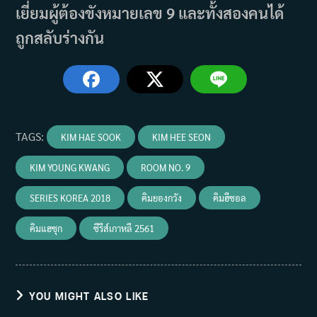
เยี่ยมผู้ต้องขังหมายเลข 9 และทั้งสองคนได้
ถูกสลับร่างกัน
TAGS
:
KIM HAE SOOK
KIM HEE SEON
KIM YOUNG KWANG
ROOM NO. 9
SERIES KOREA 2018
คิมยองกวัง
คิมฮีซอล
คิมแฮซุก
ซีรีส์เกาหลี 2561
YOU MIGHT ALSO LIKE