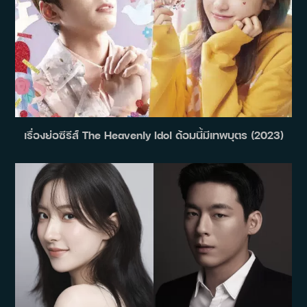
เรื่องย่อซีรีส์ The Heavenly Idol ด้อมนี้มีเทพบุตร (2023)