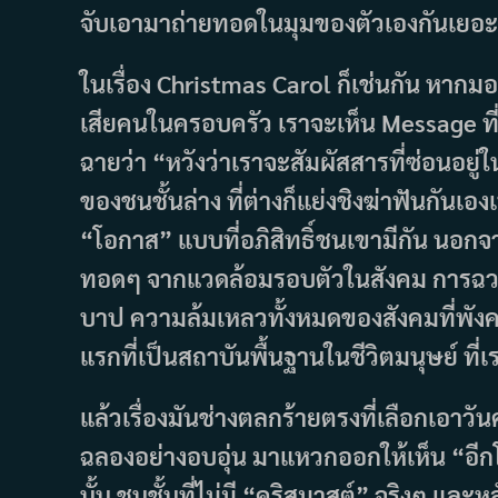
จับเอามาถ่ายทอดในมุมของตัวเองกันเยอะข
ในเรื่อง Christmas Carol ก็เช่นกัน หาก
เสียคนในครอบครัว เราจะเห็น Message ที่จิ
ฉายว่า “หวังว่าเราจะสัมผัสสารที่ซ่อนอยู่ในห
ของชนชั้นล่าง ที่ต่างก็แย่งชิงฆ่าฟันกันเองเพ
“โอกาส” แบบที่อภิสิทธิ์ชนเขามีกัน นอกจากน
ทอดๆ จากแวดล้อมรอบตัวในสังคม การฉว
บาป ความล้มเหลวทั้งหมดของสังคมที่พังครื
แรกที่เป็นสถาบันพื้นฐานในชีวิตมนุษย์ ที่เร
แล้วเรื่องมันช่างตลกร้ายตรงที่เลือกเอาวั
ฉลองอย่างอบอุ่น มาแหวกออกให้เห็น “อีกโล
นั้น ชนชั้นที่ไม่มี “คริสมาสต์” จริงๆ 