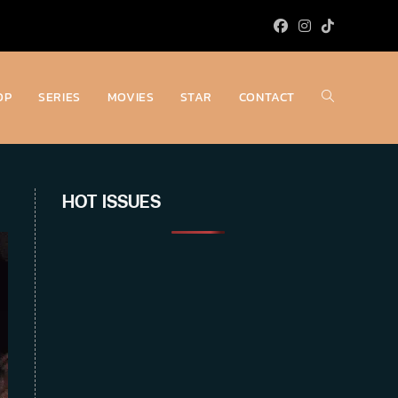
OP
SERIES
MOVIES
STAR
CONTACT
Toggle
website
HOT ISSUES
search