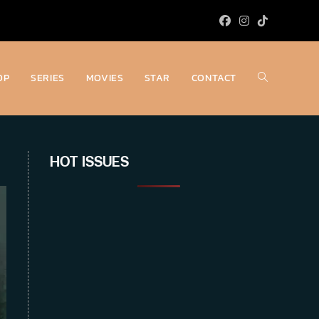
OP
SERIES
MOVIES
STAR
CONTACT
Toggle
website
HOT ISSUES
search