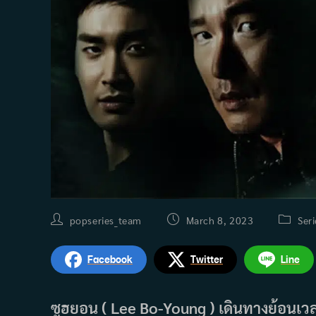
Post
Post
Post
popseries_team
March 8, 2023
Seri
author:
published:
categor
Facebook
Twitter
Line
ซูฮยอน ( Lee Bo-Young ) เดินทางย้อนเวล