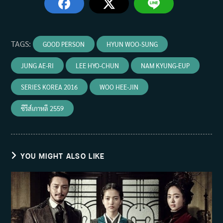
TAGS
:
GOOD PERSON
HYUN WOO-SUNG
JUNG AE-RI
LEE HYO-CHUN
NAM KYUNG-EUP
SERIES KOREA 2016
WOO HEE-JIN
ซีรีส์เกาหลี 2559
YOU MIGHT ALSO LIKE