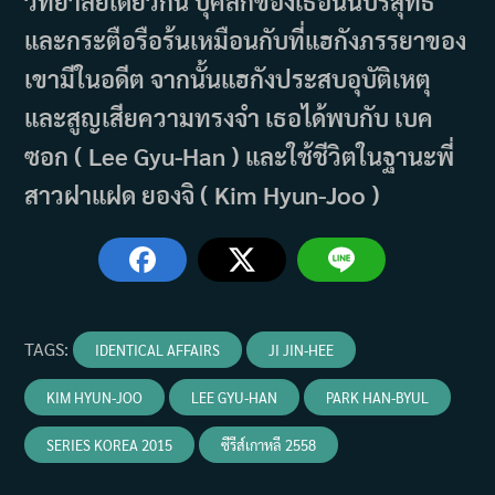
วิทยาลัยเดียวกัน บุคลิกของเธอนั้นบริสุทธิ์
และกระตือรือร้นเหมือนกับที่แฮกังภรรยาของ
เขามีในอดีต จากนั้นแฮกังประสบอุบัติเหตุ
และสูญเสียความทรงจำ เธอได้พบกับ เบค
ซอก ( Lee Gyu-Han ) และใช้ชีวิตในฐานะพี่
สาวฝาแฝด ยองจิ ( Kim Hyun-Joo )
TAGS
:
IDENTICAL AFFAIRS
JI JIN-HEE
KIM HYUN-JOO
LEE GYU-HAN
PARK HAN-BYUL
SERIES KOREA 2015
ซีรีส์เกาหลี 2558